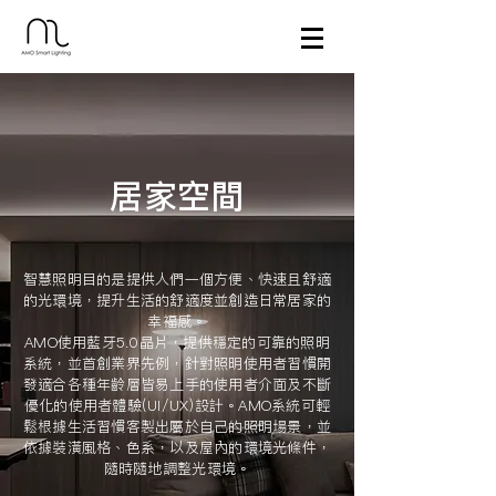
​居家空間
智慧照明目的是提供人們一個方便、快速且舒適
的光環境，提升生活的舒適度並創造日常居家的
幸福感。
AMO使用藍牙5.0晶片，提供穩定的可靠的照明
系統，並首創業界先例，針對照明使用者習慣開
發適合各種年齡層皆易上手的使用者介面及不斷
優化的使用者體驗(UI/UX)設計。AMO系統可輕
鬆根據生活習慣客製出屬於自己的照明場景，並
依據裝潢風格、色系，以及屋內的環境光條件，
隨時隨地調整光環境。