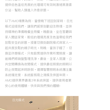
提供低色溫低亮度的光環境可有效刺激褪黑激素
分泌，幫助人類進入休息狀態。
以下AMO場景為例，當傍晚下班回到家時，日光
模式迎接我們，讓我們感受到歡迎及熱情，並保
持精神的準備晚餐並用餐。晚飯後，坐在客廳與
家人閒話家常，較低的環境亮度及色溫帶給我們
放鬆安全的狀態。接著切換到劇院模式與家人一
起共度放鬆的親子時光。稍晚，當孩子睡了，切
換至休憩模式，只有廚房提供作業所需照度，讓
爸媽們將碗盤整理洗淨。最後，全家人就寢，公
共空間轉換為夜間模式，提供最低照度的照明以
防止夜間起床時跌倒。
選擇智慧照明系統應注重
系統穩定度、系統服務商之規模及保固年限。
AMO提供業界最高3年系統保固，提供使用者更
安心的使用體驗，快來與我們預約體驗!
日光模式