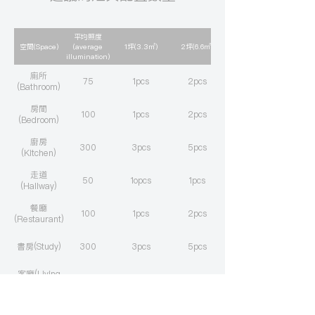
平均照度
空間(Space)
(average
1坪(3.3㎡)
2坪(6.6㎡)
illumination)
廁所
75
1pcs
2pcs
(Bathroom)
房間
100
1pcs
2pcs
(Bedroom)
廚房
300
3pcs
5pcs
(Kitchen)
走道
50
1opcs
1pcs
(Hallway)
餐廳
100
1pcs
2pcs
(Restaurant)
書房(Study)
300
3pcs
5pcs
客廳(Living
100
1pcs
2pcs
room)