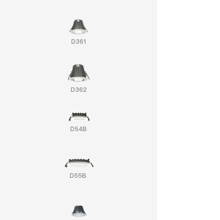
D361
D362
D54B
D55B