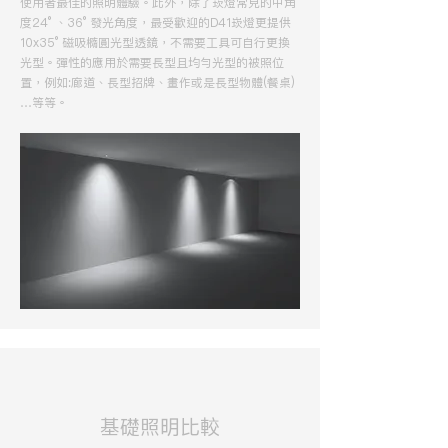
使用者最佳的照明體驗。此外，除了崁燈常見的中角
度24° 、36° 發光角度，最受歡迎的D41崁燈更提供
10x35° 磁吸橢圓光型透鏡，不需要工具可自行更換
光型。彈性的應用於需要長型且均勻光型的被照位
置，例如:廊道、長型招牌、畫作或是長型物體(餐桌)
…等等。
​基礎照明比較