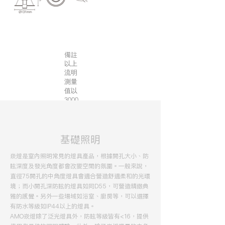
​備註
以上
流明
測量
值以
3000
K為測
量數
據。
​基礎照明
崁燈是室內照明常見的燈具產品，根據開孔大小、防
眩深度及發光角度都會改變空間的氛圍。一般來說，
直徑75開孔的中角度燈具會適合營造舒適柔和的光環
境；而小開孔深防眩的燈具如同D55，可營造精緻典
雅的感覺。另外一些場域如浴室、廚房等，可以選擇
有防水等級如IP44以上的燈具。
AMO崁燈除了泛光燈具外，防眩等級皆有<16，提供