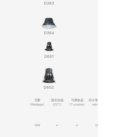
D363
D364
D651
D652
瓦數
固定色溫
可調色溫
防水等級(IP
(Wattage)
(CCT)
(Tunable)
rating)
10W
✔
✔
20