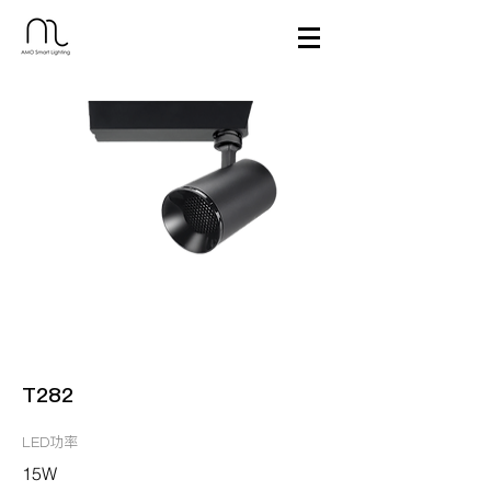
T282
LED功率
15W