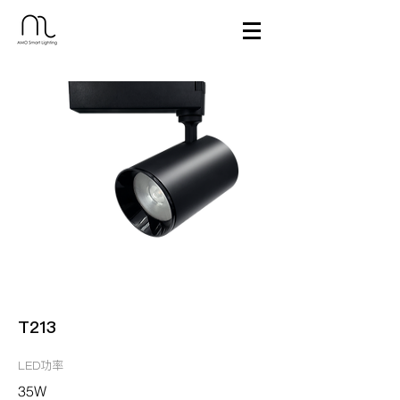
T213
LED功率
35W