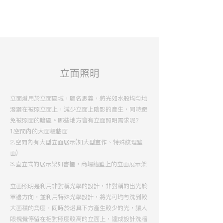
立面照明
立面燈用於立面區域，顧名思義，將光如水般均勻地
潑灑在被照立面上，減少立面上陰影的產生，同時避
免被照面的暗區。哪些地方會有立面照明需求呢?
1.空間內的大面積牆面
2.空間內有大型立面展示(如大型畫作、特殊紋理壁
面)
3.直立式的展示架如書櫃，商場牆壁上的立面展示架
立面照明是利用非對稱光學的設計，非對稱的出光於
單邊方向，並利用特殊光學設計，將光可均勻洗到較
大面積的角度，同時於燈具下方產生較少的光，讓人
眼視覺停留在相對照度較高的立面上，達成設計洗牆