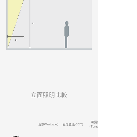
​立面照明比較
可變色溫
瓦數(Wattage)
固定色溫(CCT)
(Tunable)