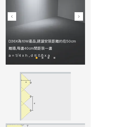
D36X為10W產品,建議安裝距離約在50cm
離牆,每盞40cm間距裝一盞
a = 1/4 x h , d ≤ 0.8 x a