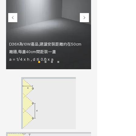
D36X為10W產品,建議安裝距離約在50cm
離牆,每盞40cm間距裝一盞
a = 1/4 x h , d ≤ 0.8 x a