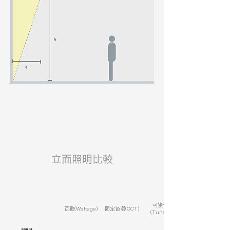
​立面照明比較
可變色溫
瓦數(Wattage)
固定色溫(CCT)
(Tunable)