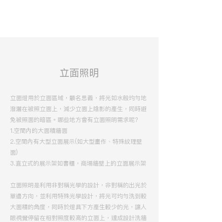
立面照明
立面燈用於立面區域，顧名思義，將光如水般均勻地
潑灑在被照立面上，減少立面上陰影的產生，同時避
免被照面的暗區。哪些地方會有立面照明需求呢?
1.空間內的大面積牆面
2.空間內有大型立面展示(如大型畫作、特殊紋理壁
面)
3.直立式的展示架如書櫃，商場牆壁上的立面展示架
立面照明是利用非對稱光學的設計，非對稱的出光於
單邊方向，並利用特殊光學設計，將光可均勻洗到較
大面積的角度，同時於燈具下方產生較少的光，讓人
眼視覺停留在相對照度較高的立面上，達成設計洗牆