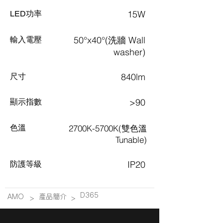
15W
LED功率
50°x40°(洗牆 Wall
​輸入電壓
washer)
840lm
尺寸
>90
顯示指數
色溫
2700K-5700K(雙色溫
Tunable)
IP20
​防護等級
D365
AMO
產品簡介
>
>