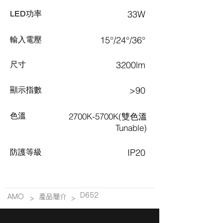
33W
LED功率
15°/24°/36°
​輸入電壓
3200lm
尺寸
>90
顯示指數
色溫
2700K-5700K(雙色溫
Tunable)
IP20
​防護等級
D652
AMO
產品簡介
>
>